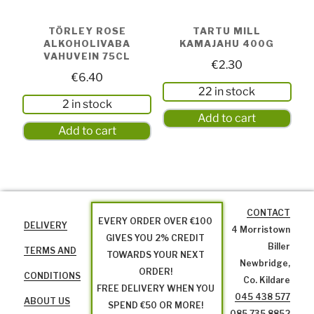
TÖRLEY ROSE
TARTU MILL
ALKOHOLIVABA
KAMAJAHU 400G
VAHUVEIN 75CL
€
2.30
€
6.40
22 in stock
2 in stock
Add to cart
Add to cart
CONTACT
EVERY ORDER OVER €100
DELIVERY
4 Morristown
GIVES YOU 2% CREDIT
Biller
TERMS AND
TOWARDS YOUR NEXT
Newbridge,
ORDER!
CONDITIONS
Co. Kildare
FREE DELIVERY WHEN YOU
045 438 577
ABOUT US
SPEND €50 OR MORE!
085 735 8852