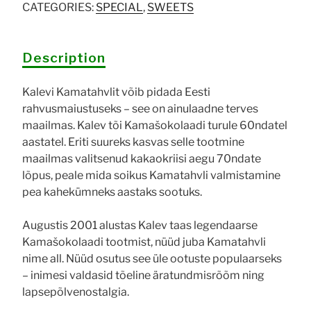
CATEGORIES:
SPECIAL
,
SWEETS
Description
Kalevi Kamatahvlit võib pidada Eesti
rahvusmaiustuseks – see on ainulaadne terves
maailmas. Kalev tõi Kamašokolaadi turule 60ndatel
aastatel. Eriti suureks kasvas selle tootmine
maailmas valitsenud kakaokriisi aegu 70ndate
lõpus, peale mida soikus Kamatahvli valmistamine
pea kahekümneks aastaks sootuks.
Augustis 2001 alustas Kalev taas legendaarse
Kamašokolaadi tootmist, nüüd juba Kamatahvli
nime all. Nüüd osutus see üle ootuste populaarseks
– inimesi valdasid tõeline äratundmisrõõm ning
lapsepõlvenostalgia.