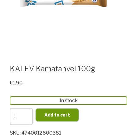
KALEV Kamatahvel 100g
€
1.90
In stock
KALEV
Add to cart
Kamatahvel
100g
SKU:
4740012600381
quantity