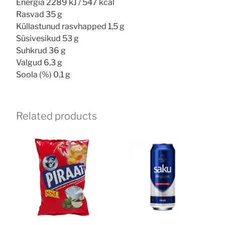
Energia 2289 kJ / 547 kcal
Rasvad 35 g
Küllastunud rasvhapped 1,5 g
Süsivesikud 53 g
Suhkrud 36 g
Valgud 6,3 g
Soola (%) 0,1 g
Related products