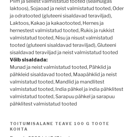
Piim ja sellest valmistatud tooted (sealhulgas
laktoos), Sojaoad ja neist valmistatud tooted, Oder
ja odratooted (gluteeni sisaldavad teraviljad),
Laktoos, Kakao ja kakaotooted, Hernes ja
hernestest valmistatud tooted, Rukis ja rukkist
valmistatud tooted, Nisu ja nisust valmistatud
tooted (gluteeni sisaldavad teraviljad), Gluteeni
sisaldavad teraviljad ja neist valmistatud tooted
Võib sisaldada:
Munad ja neist valmistatud tooted, Pähklid ja
pähkleid sisaldavad tooted, Maapähklid ja neist
valmistatud tooted, Mandlid ja mandlitest
valmistatud tooted, India pähkel ja india pähklitest
valmistatud tooted, Sarapuu pähkel ja sarapuu
pähklitest valmistatud tooted
TOITUMISALANE TEAVE 100 G TOOTE
KOHTA