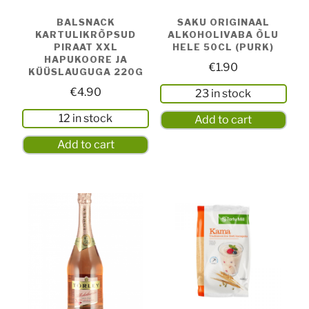
BALSNACK
SAKU ORIGINAAL
KARTULIKRÕPSUD
ALKOHOLIVABA ÕLU
PIRAAT XXL
HELE 50CL (PURK)
HAPUKOORE JA
€
1.90
KÜÜSLAUGUGA 220G
€
4.90
23 in stock
12 in stock
Add to cart
Add to cart