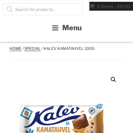
Skip
Products
0 items
€0.00
search
to
content
Menu
HOME
/
SPECIAL
/ KALEV KAMATAHVEL 100G