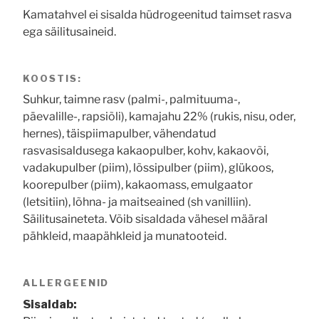
Kamatahvel ei sisalda hüdrogeenitud taimset rasva
ega säilitusaineid.
KOOSTIS:
Suhkur, taimne rasv (palmi-, palmituuma-,
päevalille-, rapsiõli), kamajahu 22% (rukis, nisu, oder,
hernes), täispiimapulber, vähendatud
rasvasisaldusega kakaopulber, kohv, kakaovõi,
vadakupulber (piim), lõssipulber (piim), glükoos,
koorepulber (piim), kakaomass, emulgaator
(letsitiin), lõhna- ja maitseained (sh vanilliin).
Säilitusaineteta. Võib sisaldada vähesel määral
pähkleid, maapähkleid ja munatooteid.
ALLERGEENID
Sisaldab: