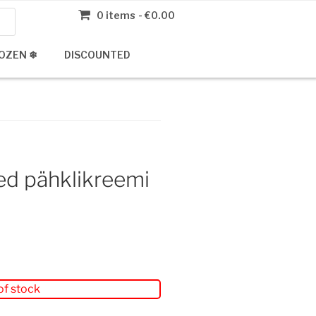
0 items
€0.00
OZEN ❄
DISCOUNTED
d pähklikreemi
g
of stock