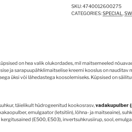
SKU:
4740012600275
CATEGORIES:
SPECIAL
,
SW
küpsised on hea valik olukordades, mil maitsemeeled nõuavad h
psise ja sarapuupähklimaitselise kreemi kooslus on nauditav m
ega üksi või lähedastega koosolemiseks. Küpsised on säilitu
uhkur, täielikult hüdrogeenitud kookosrasv,
vadakupulber (
aopulber, emulgaator (letsitiin), lõhna- ja maitseaine), suhk
ergitusained (E500, E503), invertsuhkrusiirup, sool, emulgaato