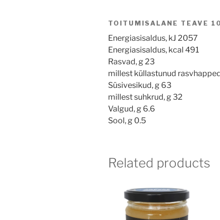
TOITUMISALANE TEAVE 1
Energiasisaldus, kJ 2057
Energiasisaldus, kcal 491
Rasvad, g 23
millest küllastunud rasvhapped
Süsivesikud, g 63
millest suhkrud, g 32
Valgud, g 6.6
Sool, g 0.5
Related products