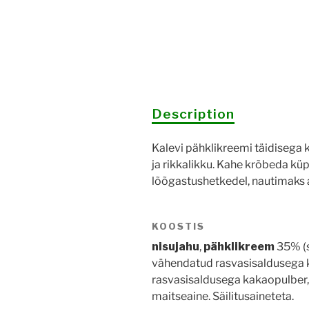
Description
Kalevi pähklikreemi täidisega 
ja rikkalikku. Kahe krõbeda kü
lõõgastushetkedel, nautimaks a
KOOSTIS
nisujahu
,
pähklikreem
35% (s
vähendatud rasvasisaldusega kak
rasvasisaldusega kakaopulber, k
maitseaine. Säilitusaineteta.