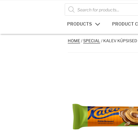
Skip
Products
search
to
content
PRODUCTS
PRODUCT 
HOME
/
SPECIAL
/ KALEV KÜPSISED