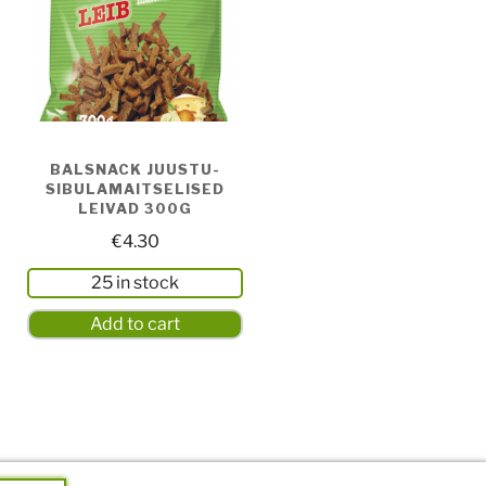
BALSNACK JUUSTU-
SIBULAMAITSELISED
LEIVAD 300G
€
4.30
25 in stock
Add to cart