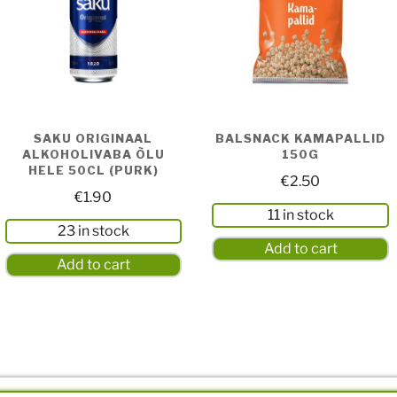
SAKU ORIGINAAL
BALSNACK KAMAPALLID
ALKOHOLIVABA ÕLU
150G
HELE 50CL (PURK)
€
2.50
€
1.90
11 in stock
23 in stock
Add to cart
Add to cart