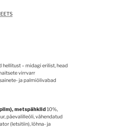
EETS
ellitust – midagi erilist, head
aitsete virrvarr
sainete- ja palmiõlivabad
piim), metspähklid
10%,
ur, päevalilleõli, vähendatud
r (letsitiin), lõhna- ja