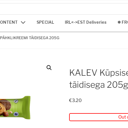
CONTENT
SPECIAL
IRL<->EST Deliveries
❄ FR
 PÄHKLIKREEMI TÄIDISEGA 205G
KALEV Küpsise
täidisega 205
€
3.20
Out 