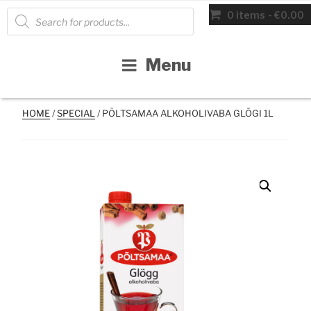
Skip
Products
0 items
€0.00
search
to
content
Menu
HOME
/
SPECIAL
/ PÕLTSAMAA ALKOHOLIVABA GLÖGI 1L