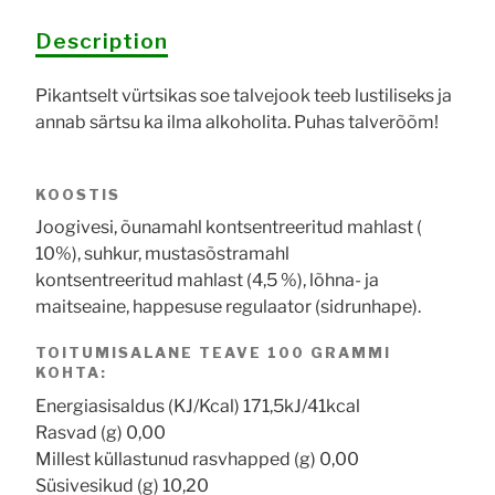
Description
Pikantselt vürtsikas soe talvejook teeb lustiliseks ja
annab särtsu ka ilma alkoholita. Puhas talverõõm!
KOOSTIS
Joogivesi, õunamahl kontsentreeritud mahlast (
10%), suhkur, mustasõstramahl
kontsentreeritud mahlast (4,5 %), lõhna- ja
maitseaine, happesuse regulaator (sidrunhape).
TOITUMISALANE TEAVE 100 GRAMMI
KOHTA:
Energiasisaldus (KJ/Kcal) 171,5kJ/41kcal
Rasvad (g) 0,00
Millest küllastunud rasvhapped (g) 0,00
Süsivesikud (g) 10,20