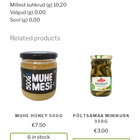
Millest suhkrud (g) 10,20
Valgud (g) 0,00
Sool (g) 0,00
Related products
MUHE HONEY 500G
PÕLTSAMAA MINIKURK
330G
€
7.50
€
3.00
6 in stock