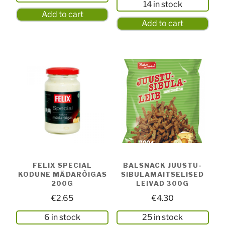
14 in stock
Add to cart
Add to cart
FELIX SPECIAL
BALSNACK JUUSTU-
KODUNE MÄDARÕIGAS
SIBULAMAITSELISED
200G
LEIVAD 300G
€
2.65
€
4.30
6 in stock
25 in stock