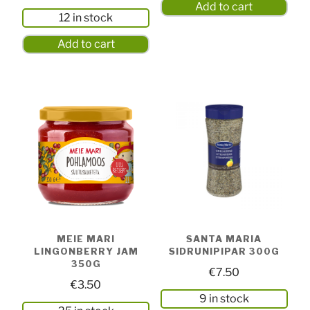
Add to cart
12 in stock
Add to cart
MEIE MARI
SANTA MARIA
LINGONBERRY JAM
SIDRUNIPIPAR 300G
350G
€
7.50
€
3.50
9 in stock