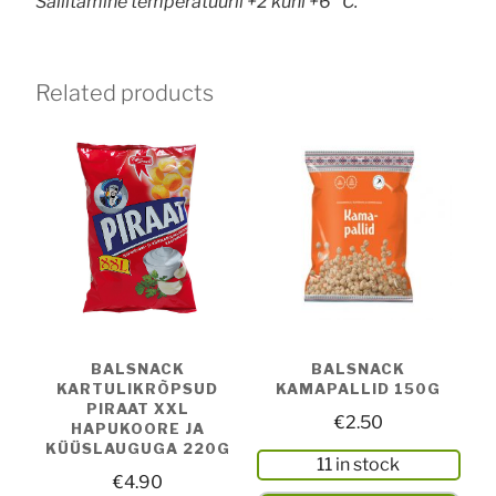
Säilitamine temperatuuril +2 kuni +6 °C.
Related products
BALSNACK
BALSNACK
KARTULIKRÕPSUD
KAMAPALLID 150G
PIRAAT XXL
€
2.50
HAPUKOORE JA
KÜÜSLAUGUGA 220G
11 in stock
€
4.90