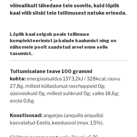
võimalikult lähedane teie soovile, kuid lõplik
kaal võib siiski teie tellimusest natuke erineda.
Lõplik kaal selgub peale tellimuse
komplekteerimist ja kalade kaalumist ning on
näha meie poolt saadetud arvel enne selle
tasumist.
Toitumisalane teave 100 grammi
kohta:
energiasisaldus 1373,2kJ / 328kcal; rasvu
27,8g, millest küllastunud rasvhappeid 0g;
süsivesikuid 0g, millest suhkruid 0g; valke 18,6g;
soola 0,6g.
Koostisosad:
angerjas (
anquilla anquilla
)
kasvatatud Eestis, keedusool (max. 1,5%).