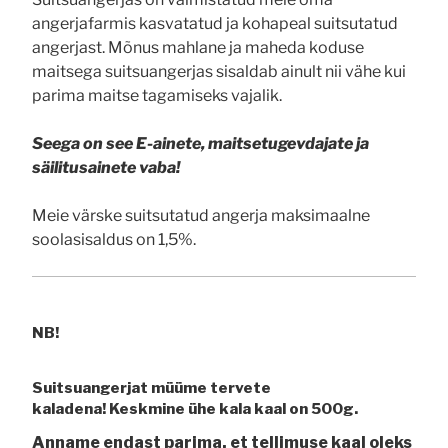
angerjafarmis kasvatatud ja kohapeal suitsutatud
angerjast. Mõnus mahlane ja maheda koduse
maitsega suitsuangerjas sisaldab ainult nii vähe kui
parima maitse tagamiseks vajalik.
Seega on see E-ainete, maitsetugevdajate ja
säilitusainete vaba!
Meie värske suitsutatud angerja maksimaalne
soolasisaldus on 1,5%.
NB!
Suitsuangerjat müüme tervete
kaladena!
Keskmine ühe kala kaal on 500g.
Anname endast parima, et tellimuse kaal oleks