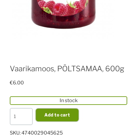
Vaarikamoos, PÕLTSAMAA, 600g
€
6.00
In stock
Vaarikamoos,
Add to cart
PÕLTSAMAA,
600g
SKU:
4740029045625
quantity