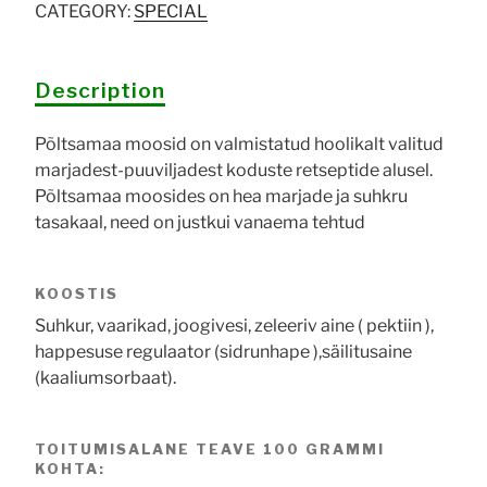
CATEGORY:
SPECIAL
Description
Põltsamaa moosid on valmistatud hoolikalt valitud
marjadest-puuviljadest koduste retseptide alusel.
Põltsamaa moosides on hea marjade ja suhkru
tasakaal, need on justkui vanaema tehtud
KOOSTIS
Suhkur, vaarikad, joogivesi, zeleeriv aine ( pektiin ),
happesuse regulaator (sidrunhape ),säilitusaine
(kaaliumsorbaat).
TOITUMISALANE TEAVE 100 GRAMMI
KOHTA: