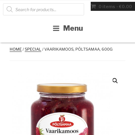
Skip
Products
0 items
€0.00
search
to
content
Menu
HOME
/
SPECIAL
/ VAARIKAMOOS, PÕLTSAMAA, 600G