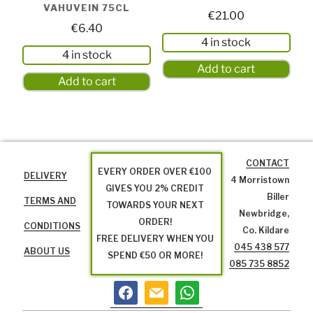
VAHUVEIN 75CL
€
21.00
€
6.40
4 in stock
4 in stock
Add to cart
Add to cart
CONTACT
EVERY ORDER OVER €100
DELIVERY
4 Morristown
GIVES YOU 2% CREDIT
Biller
TERMS AND
TOWARDS YOUR NEXT
Newbridge,
ORDER!
CONDITIONS
Co. Kildare
FREE DELIVERY WHEN YOU
045 438 577
ABOUT US
SPEND €50 OR MORE!
085 735 8852