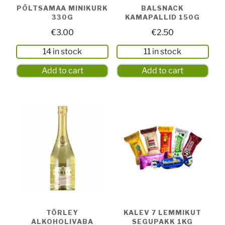
PÕLTSAMAA MINIKURK
BALSNACK
330G
KAMAPALLID 150G
€
3.00
€
2.50
14 in stock
11 in stock
Add to cart
Add to cart
TÖRLEY
KALEV 7 LEMMIKUT
ALKOHOLIVABA
SEGUPAKK 1KG