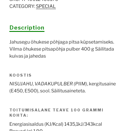
CATEGORY:
SPECIAL
Description
Jahusegu õhukese põhjaga pitsa küpsetamiseks.
Vilma õhukese pitsapõhja pulber 400 g Säilitada
kuivas ja jahedas
KOOSTIS
NISUJAHU
,
VADAKUPULBER (PIIM)
, kergitusaine
(E450, E500), sool. Säilitusaineteta.
TOITUMISALANE TEAVE 100 GRAMMI
KOHTA:
Energiasisaldus (KJ/Kcal) 1435,1kJ/343kcal