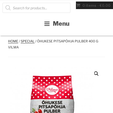
Skip
Products
0 items
€0.00
search
to
content
Menu
HOME
/
SPECIAL
/ ÕHUKESE PITSAPÕHJA PULBER 400 G
VILMA