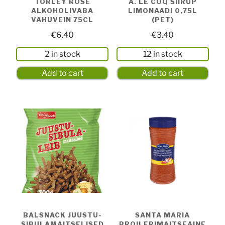
TÖRLEY ROSE
A. LE COQ SIIRUP
ALKOHOLIVABA
LIMONAADI 0,75L
VAHUVEIN 75CL
(PET)
€
6.40
€
3.40
2 in stock
12 in stock
Add to cart
Add to cart
BALSNACK JUUSTU-
SANTA MARIA
SIBULAMAITSELISED
BROILERIMAITSEAINE