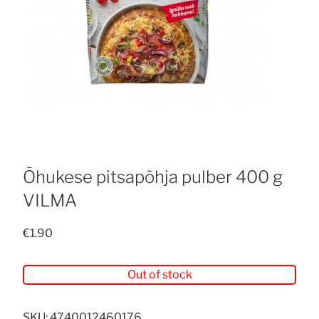
Õhukese pitsapõhja pulber 400 g
VILMA
€
1.90
Out of stock
SKU:
4740012460176